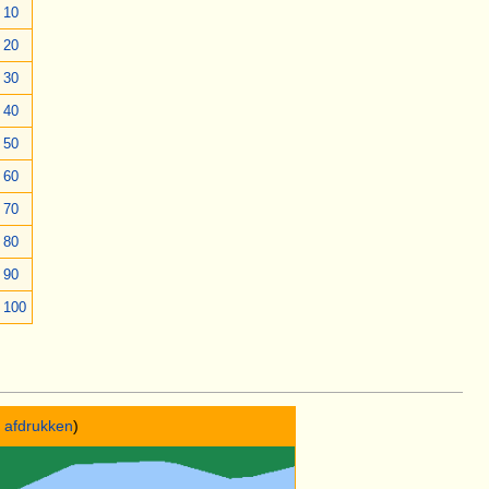
 10
 20
 30
 40
 50
 60
 70
 80
 90
 100
j afdrukken
)