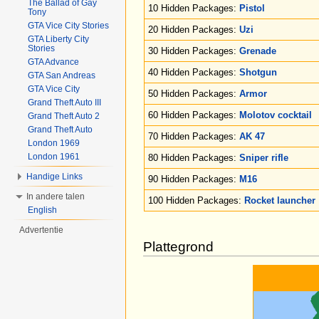
The Ballad of Gay
10 Hidden Packages:
Pistol
Tony
GTA Vice City Stories
20 Hidden Packages:
Uzi
GTA Liberty City
Stories
30 Hidden Packages:
Grenade
GTA Advance
40 Hidden Packages:
Shotgun
GTA San Andreas
GTA Vice City
50 Hidden Packages:
Armor
Grand Theft Auto III
60 Hidden Packages:
Molotov cocktail
Grand Theft Auto 2
Grand Theft Auto
70 Hidden Packages:
AK 47
London 1969
London 1961
80 Hidden Packages:
Sniper rifle
Handige Links
90 Hidden Packages:
M16
In andere talen
100 Hidden Packages:
Rocket launcher
English
Advertentie
Plattegrond