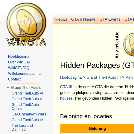
Nieuws
GTA 6 Nieuws
GTA Events
GTA 
Hoofdpagina
Over WikiGTA
Hidden Packages (GTA
WikiGTA FAQ
Ga naar:
navigatie
,
zoeken
Willekeurige pagina
Hoofdpagina
>
Grand Theft Auto III
>
Vind
Contact
GTA III
is de eerste GTA die de term 'Hidde
Grand Theft Auto's
geheime plekjes verstopt waar ze niet direc
Grand Theft Auto VI
houses
. Per gevonden Hidden Package ontv
Grand Theft Auto V
Grand Theft Auto
Online
GTA Chinatown Wars
Beloning en locaties
Grand Theft Auto IV
The Lost and
Beloning
Damned