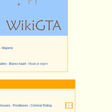
·
Wapens
aties
·
Blanco kaart
·
Maak je eigen
 houses
·
Prostituees
·
Criminal Rating