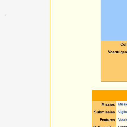
·
Col
Voertuigen
Missies
Missi
Submissies
Vigil
Features
Voert