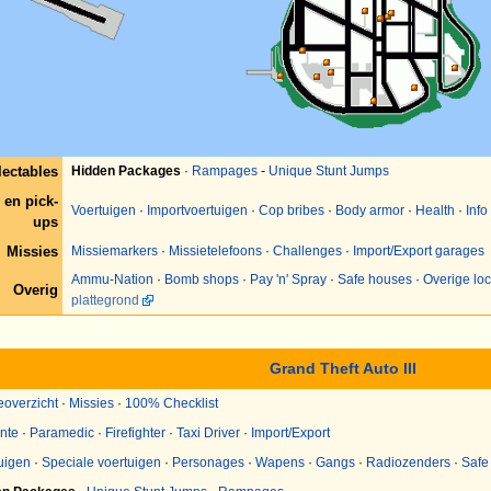
lectables
Hidden Packages
·
Rampages
-
Unique Stunt Jumps
 en pick-
Voertuigen
·
Importvoertuigen
·
Cop bribes
·
Body armor
·
Health
·
Info
ups
Missies
Missiemarkers
·
Missietelefoons
·
Challenges
·
Import/Export garages
Ammu-Nation
·
Bomb shops
·
Pay 'n' Spray
·
Safe houses
·
Overige loc
Overig
plattegrond
Grand Theft Auto III
eoverzicht
·
Missies
·
100% Checklist
ante
·
Paramedic
·
Firefighter
·
Taxi Driver
·
Import/Export
uigen
·
Speciale voertuigen
·
Personages
·
Wapens
·
Gangs
·
Radiozenders
·
Safe