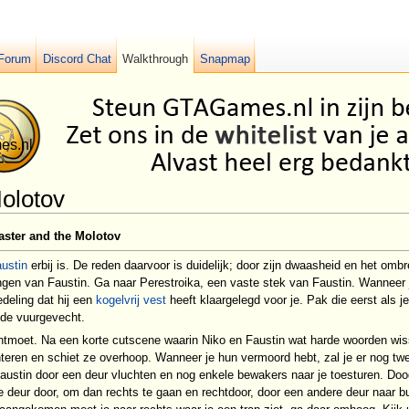
Forum
Discord Chat
Walkthrough
Snapmap
olotov
ster and the Molotov
ustin
erbij is. De reden daarvoor is duidelijk; door zijn dwaasheid en het om
engen van Faustin. Ga naar Perestroika, een vaste stek van Faustin. Wannee
edeling dat hij een
kogelvrij vest
heeft klaargelegd voor je. Pak die eerst als je
de vuurgevecht.
ntmoet. Na een korte cutscene waarin Niko en Faustin wat harde woorden wis
teren en schiet ze overhoop. Wanneer je hun vermoord hebt, zal je er nog tw
ustin door een deur vluchten en nog enkele bewakers naar je toesturen. Doo
 deur door, om dan rechts te gaan en rechtdoor, door een andere deur naar bu