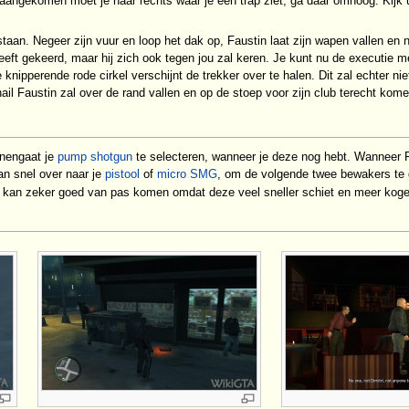
ngekomen moet je naar rechts waar je een trap ziet, ga daar omhoog. Kijk u
taan. Negeer zijn vuur en loop het dak op, Faustin laat zijn wapen vallen en
eeft gekeerd, maar hij zich ook tegen jou zal keren. Je kunt nu de executie 
knipperende rode cirkel verschijnt de trekker over te halen. Dit zal echter n
ail Faustin zal over de rand vallen en op de stoep voor zijn club terecht kome
nnengaat je
pump shotgun
te selecteren, wanneer je deze nog hebt. Wanneer Fau
an snel over naar je
pistool
of
micro SMG
, om de volgende twee bewakers te
kan zeker goed van pas komen omdat deze veel sneller schiet en meer kogel