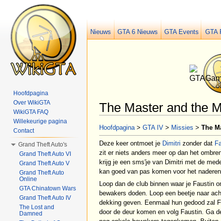
Nieuws
GTA 6 Nieuws
GTA Events
GTA 
Hoofdpagina
Over WikiGTA
The Master and the M
WikiGTA FAQ
Ga naar:
navigatie
,
zoeken
Willekeurige pagina
Hoofdpagina
>
GTA IV
>
Missies
>
The Ma
Contact
Deze keer ontmoet je
Dimitri
zonder dat
Fa
Grand Theft Auto's
zit er niets anders meer op dan het ombr
Grand Theft Auto VI
krijg je een sms'je van Dimitri met de med
Grand Theft Auto V
kan goed van pas komen voor het naderen
Grand Theft Auto
Online
Loop dan de club binnen waar je Faustin o
GTA Chinatown Wars
bewakers doden. Loop een beetje naar ach
Grand Theft Auto IV
dekking geven. Eenmaal hun gedood zal Fa
The Lost and
door de deur komen en volg Faustin. Ga de
Damned