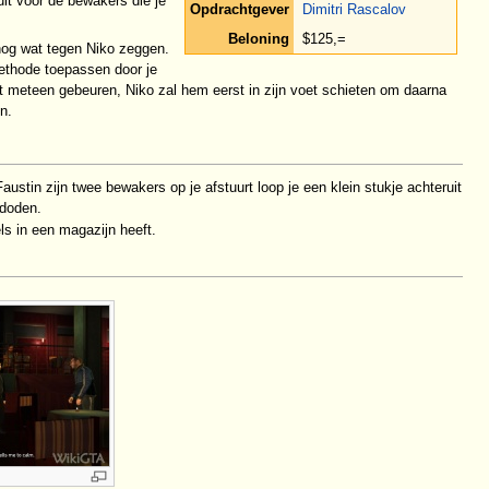
it voor de bewakers die je
Opdrachtgever
Dimitri Rascalov
Beloning
$125,=
 nog wat tegen Niko zeggen.
methode toepassen door je
iet meteen gebeuren, Niko zal hem eerst in zijn voet schieten om daarna
n.
stin zijn twee bewakers op je afstuurt loop je een klein stukje achteruit
 doden.
s in een magazijn heeft.