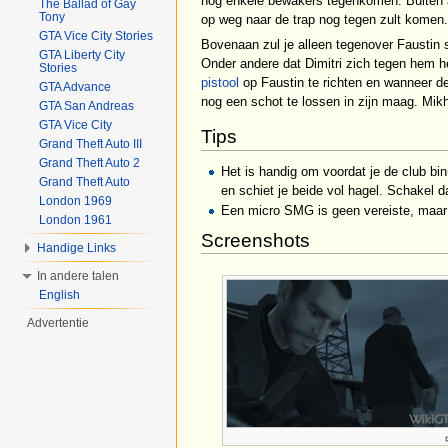
nog enkele bewakers tegenkomen. Buiten aa
The Ballad of Gay
Tony
op weg naar de trap nog tegen zult komen.
GTA Vice City Stories
Bovenaan zul je alleen tegenover Faustin s
GTA Liberty City
Onder andere dat Dimitri zich tegen hem h
Stories
pistool
op Faustin te richten en wanneer de 
GTA Advance
nog een schot te lossen in zijn maag. Mikh
GTA San Andreas
GTA Vice City
Tips
Grand Theft Auto III
Grand Theft Auto 2
Het is handig om voordat je de club bi
Grand Theft Auto
en schiet je beide vol hagel. Schakel d
London 1969
Een micro SMG is geen vereiste, maar 
London 1961
Screenshots
Handige Links
In andere talen
English
Advertentie