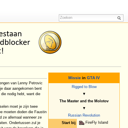
Missie
in
GTA IV
brengen van Lenny Petrovic
Rigged to Blow
r je daar aangekomen bent
 die nodig hebt, want die
▼
The Master and the Molotov
selen moet je zijn twee
▼
ee moeten doden die Faustin
Russian Revolution
d ze allemaal wanneer ze
FireFly Island
iten. Ondertussen zul je
Start bij