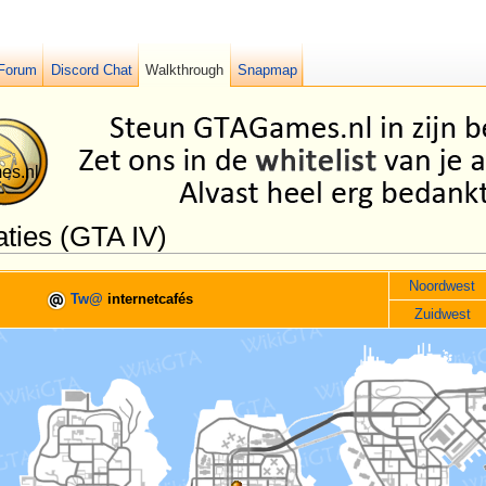
Forum
Discord Chat
Walkthrough
Snapmap
aties (GTA IV)
Noordwest
Tw@
internetcafés
Zuidwest