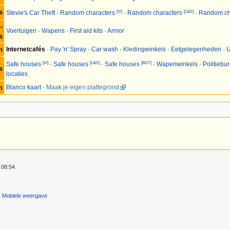
s
[IV]
[L&D]
Stevie's Car Theft
·
Random characters
·
Random characters
·
Random ch
-
Voertuigen
·
Wapens
·
First aid kits
·
Armor
s
n
Internetcafés
·
Pay 'n' Spray
·
Car wash
·
Kledingwinkels
·
Eetgelegenheden
·
U
[IV]
[L&D]
[BGT]
Safe houses
·
Safe houses
·
Safe houses
·
Wapenwinkels
·
Politiebu
s
locaties
n
Blanco kaart
·
Maak je eigen plattegrond
 08:54.
Mobiele weergave