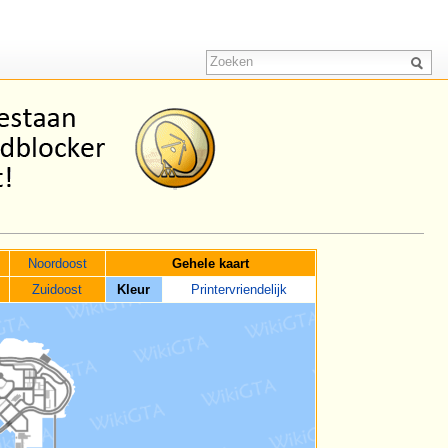
Noordoost
Gehele kaart
Zuidoost
Kleur
Printervriendelijk