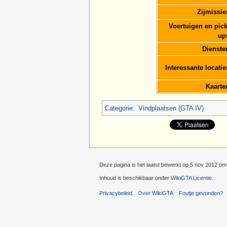
Zijmissie
Voertuigen en pick
up
Dienste
Interessante locatie
Kaarte
Categorie
:
Vindplaatsen (GTA IV)
Deze pagina is het laatst bewerkt op 5 nov 2012 om
Inhoud is beschikbaar onder
WikiGTA Licentie
.
Privacybeleid
Over WikiGTA
Foutje gevonden?