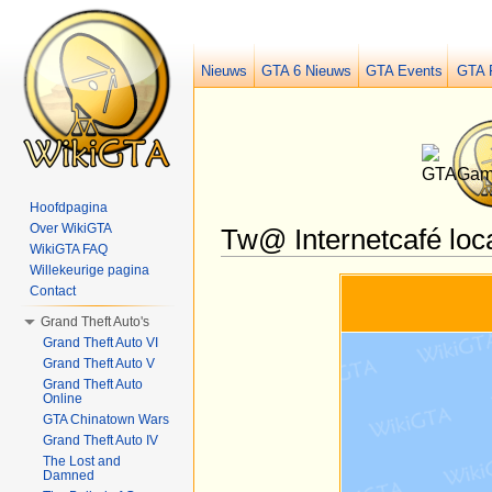
Nieuws
GTA 6 Nieuws
GTA Events
GTA 
Hoofdpagina
Over WikiGTA
Tw@ Internetcafé loc
WikiGTA FAQ
Ga naar:
navigatie
,
zoeken
Willekeurige pagina
Contact
Grand Theft Auto's
Grand Theft Auto VI
Grand Theft Auto V
Grand Theft Auto
Online
GTA Chinatown Wars
Grand Theft Auto IV
The Lost and
Damned