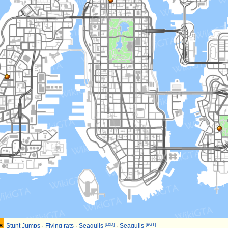
s
[L&D]
[BGT]
Stunt Jumps
·
Flying rats
·
Seagulls
·
Seagulls