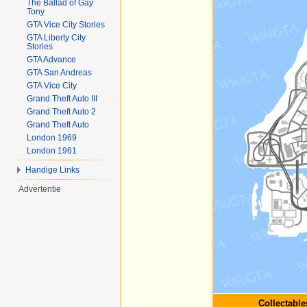
The Ballad of Gay
Tony
GTA Vice City Stories
GTA Liberty City
Stories
GTA Advance
GTA San Andreas
GTA Vice City
Grand Theft Auto III
Grand Theft Auto 2
Grand Theft Auto
London 1969
London 1961
Handige Links
Advertentie
Collectable