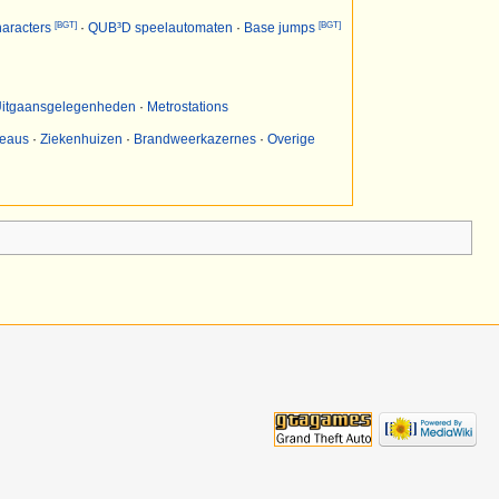
[BGT]
[BGT]
aracters
·
QUB³D speelautomaten
·
Base jumps
itgaansgelegenheden
·
Metrostations
reaus
·
Ziekenhuizen
·
Brandweerkazernes
·
Overige